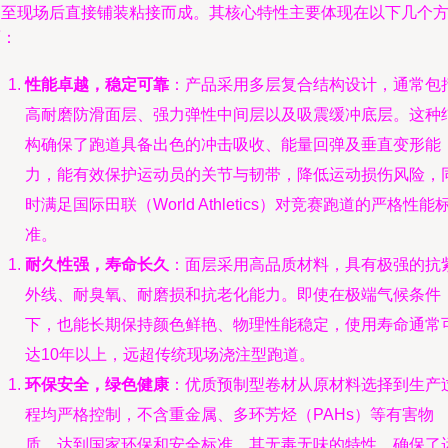
运至现场后直接铺装粘接而成。其核心特性主要体现在以下几个
面：
性能卓越，稳定可靠
：产品采用多层复合结构设计，通常包
高耐磨防滑面层、强力弹性中间层以及吸震缓冲底层。这种
构确保了跑道具备出色的冲击吸收、能量回弹及垂直变形能
力，能有效保护运动员的关节与韧带，降低运动损伤风险，
时满足国际田联（World Athletics）对竞赛跑道的严格性能
准。
耐久性强，寿命长久
：面层采用高品质材料，具有极强的抗
外线、耐臭氧、耐磨损和抗老化能力。即使在极端气候条件
下，也能长期保持颜色鲜艳、物理性能稳定，使用寿命通常
达10年以上，远超传统现场浇注型跑道。
环保安全，绿色健康
：优质预制型卷材从原材料选择到生产
程均严格控制，不含重金属、多环芳烃（PAHs）等有害物
质，达到国家环保和安全标准。其无毒无味的特性，确保了