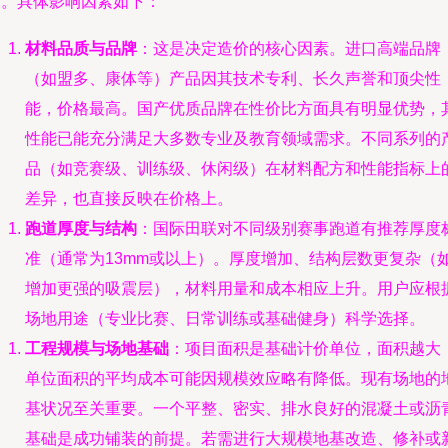
用。具体影响因素如下：
材料品质与品牌
：这是决定造价的核心因素。进口高端品牌
（如盟多、康体等）产品因其技术专利、长久声誉和顶尖性
能，价格最高。国产优质品牌在性价比方面具有明显优势，
性能已能充分满足大多数专业及教育领域需求。不同系列的
品（如竞赛级、训练级、休闲级）在材料配方和性能指标上
差异，也直接反映在价格上。
跑道厚度与结构
：国际田联对不同级别赛事跑道有推荐厚度
准（通常为13mm或以上）。厚度增加、结构层数更复杂（
增加更强的吸震层），材料用量和成本相应上升。用户应根
场地用途（专业比赛、日常训练或基础健身）科学选择。
工程规模与场地基础
：项目面积是基础计价单位，面积越大
单位面积的平均成本可能因规模效应略有降低。现有场地的
基状况至关重要。一个平整、密实、排水良好的混凝土或沥
基础是成功铺装的前提。若需进行大规模地基改造、修补或