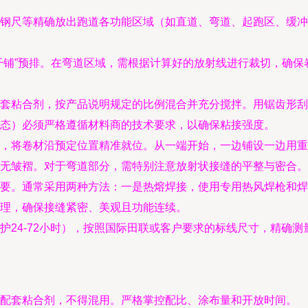
钢尺等精确放出跑道各功能区域（如直道、弯道、起跑区、缓冲
干铺”预排。在弯道区域，需根据计算好的放射线进行裁切，确
套粘合剂，按产品说明规定的比例混合并充分搅拌。用锯齿形刮
态）必须严格遵循材料商的技术要求，以确保粘接强度。
，将卷材沿预定位置精准就位。从一端开始，一边铺设一边用重型
无皱褶。对于弯道部分，需特别注意放射状接缝的平整与密合。
要。通常采用两种方法：一是热熔焊接，使用专用热风焊枪和焊
理，确保接缝紧密、美观且功能连续。
护24-72小时），按照国际田联或客户要求的标线尺寸，精确
配套粘合剂，不得混用。严格掌控配比、涂布量和开放时间。