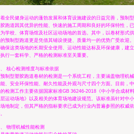
随着全民健身运动的蓬勃发展和体育设施建设的日益完善，预制
塑胶跑道因其优异的性能、快速的施工周期和良好的环保特性，
成为学校、体育场馆及社区运动场地的首选。其中，以卷材形式
应的预制型跑道更是凭借其铺设便捷、质量均一的优势广受欢迎
为确保这类场地的长期安全使用、运动性能达标及环保健康，建
并执行一套科学、严格的检测标准至关重要。
一、 核心检测维度与标准依据
对预制型塑胶跑道卷材的检测是一个系统工程，主要涵盖物理机
性能、安全环保性能、耐久性能及外观与尺寸四个方面。目前，
的检测工作主要依据国家标准GB 36246-2018《中小学合成材
面层运动场地》以及相关的体育场地建设规范。该标准虽针对中
学场地制定，但其严格的指标要求已成为行业内普遍参照的权威
据。
、 物理机械性能检测