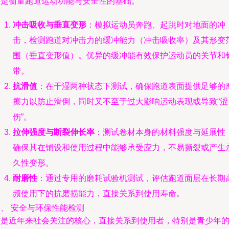
这是衡量跑道运动功能与安全性的基础。
冲击吸收与垂直变形
：模拟运动员奔跑、起跳时对地面的冲
击，检测跑道对冲击力的缓冲能力（冲击吸收率）及其形变
围（垂直变形值）。优异的缓冲能有效保护运动员的关节和
带。
抗滑值
：在干湿两种状态下测试，确保跑道表面提供足够的
擦力以防止滑倒，同时又不至于过大影响运动表现或导致“涩
伤”。
拉伸强度与断裂伸长率
：测试卷材本身的材料强度与延展性
确保其在铺设和使用过程中能够承受应力，不易撕裂或产生
久性变形。
耐磨性
：通过专用的磨耗试验机测试，评估跑道面层在长期
频使用下的抗磨损能力，直接关系到使用寿命。
、 安全与环保性能检测
这是近年来社会关注的核心，直接关系到使用者，特别是青少年