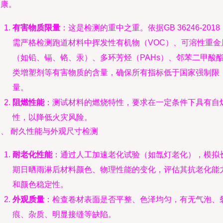
健康。
有害物质限量
：这是检测的重中之重。依据GB 36246-2018
需严格检测跑道材料中挥发性有机物（VOC）、可溶性重金
（如铅、镉、铬、汞）、多环芳烃（PAHs）、邻苯二甲酸
类增塑剂等有害物质的含量，确保所有指标低于国家强制限
量。
阻燃性能
：测试材料的燃烧特性，要求在一定条件下具有自
性，以降低火灾风险。
四、 耐久性能与外观尺寸检测
耐老化性能
：通过人工加速老化试验（如氙灯老化），模拟
期日晒雨淋后材料颜色、物理性能的变化，评估其抗老化能
和颜色稳定性。
外观质量
：检查卷材表面是否平整、色泽均匀，有无气泡、
痕、杂质、明显接缝等缺陷。